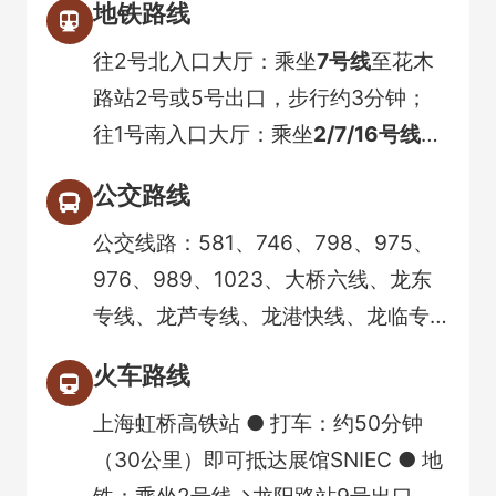
地铁路线
往2号北入口大厅：乘坐
7号线
至花木
路站2号或5号出口，步行约3分钟；
往1号南入口大厅：乘坐
2/7/16号线
至
龙阳路8号或9号出口，步行约15分
公交路线
钟；
公交线路：581、746、798、975、
976、989、1023、大桥六线、龙东
专线、龙芦专线、龙港快线、龙临专
线、龙大专线、龙惠专线，到“龙阳路
火车路线
地铁站”下车，换乘地铁7号线“花木路
上海虹桥高铁站 ● 打车：约50分钟
站”下车，步行100米至博览中心，或
（30公里）即可抵达展馆SNIEC ● 地
在“龙阳路地铁站”乘免费班车至博览中