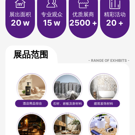
展出面积
专业观众
优质展商
精彩活动
20
w
15
w
2500
+
20
+
展品范围
- RANGE OF EXHIBITS -