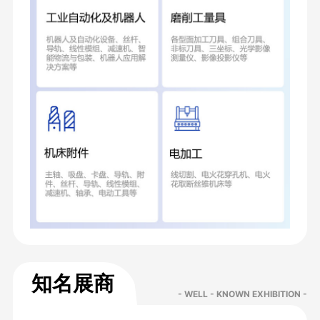
知名展商
- WELL - KNOWN EXHIBITION -