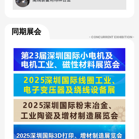
同期展会
- CONCURRENT EXHIBITION -