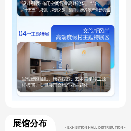
展馆分布
- EXHIBITION HALL DISTRIBUTION -