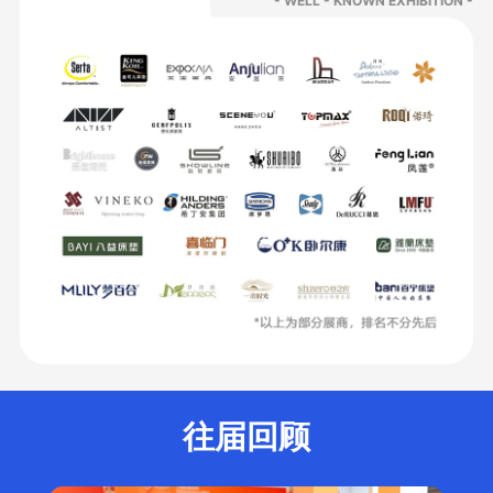
- WELL - KNOWN EXHIBITION -
往届回顾