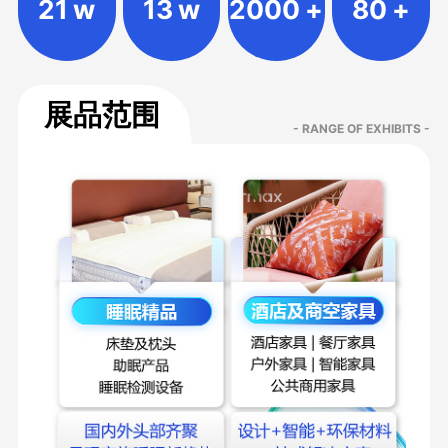
21
w
13
w
2000
+
80
+
展品范围
- RANGE OF EXHIBITS -