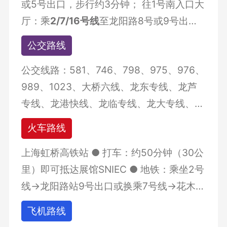
或5号出口，步行约3分钟； 往1号南入口大
厅：乘
2/7/16号线
至龙阳路8号或9号出
口，步行约15分钟；
公交路线
公交线路：581、746、798、975、976、
989、1023、大桥六线、龙东专线、龙芦
专线、龙港快线、龙临专线、龙大专线、龙
惠专线，到“龙阳路地铁站”下车，换乘地铁
火车路线
7号线“花木路站”下车，步行100米至博览中
上海虹桥高铁站 ● 打车：约50分钟（30公
心，或在“龙阳路地铁站”乘免费班车至博览
里）即可抵达展馆SNIEC ● 地铁：乘坐2号
中心；
线→龙阳路站9号出口或换乘7号线→花木路
站2号出口，步行前往展馆SNIEC（全程约1
飞机路线
小时）； 上海火车站 ● 打车：约30分钟