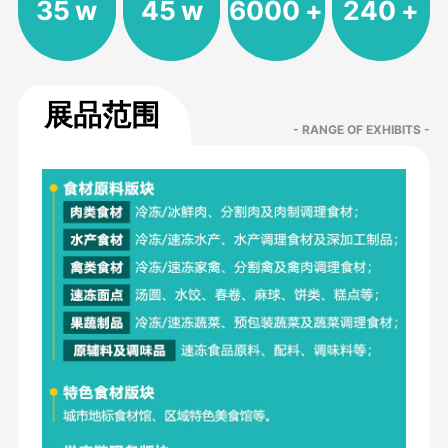
35
w
45
w
6000
+
240
+
展品范围
- RANGE OF EXHIBITS -