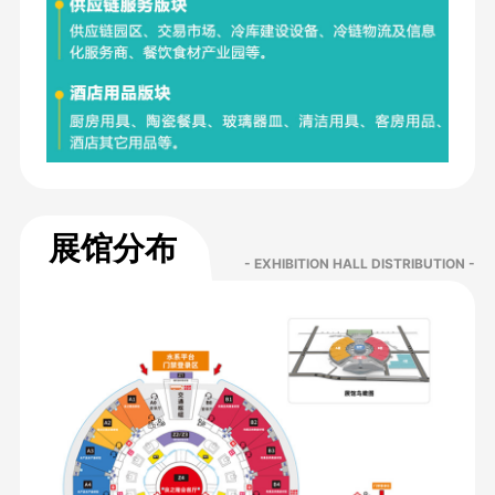
展馆分布
- EXHIBITION HALL DISTRIBUTION -